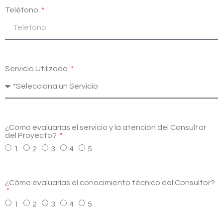
Teléfono
Servicio Utilizado
¿Cómo evaluarías el servicio y la atención del Consultor
del Proyecto?
1
2
3
4
5
¿Cómo evaluarías el conocimiento técnico del Consultor?
1
2
3
4
5