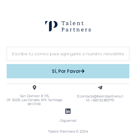
Sí, Por Favor
San Damian # 115,
E:contacto@talentpartners.cl
Of. 502B, Las Condes, RM, Santiago
M: +569 92383770
de Chile.
¡Siguenos!
Talent Partners © 2024