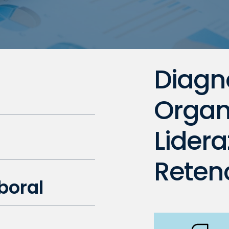
Diagn
Organ
Lidera
Retenc
boral