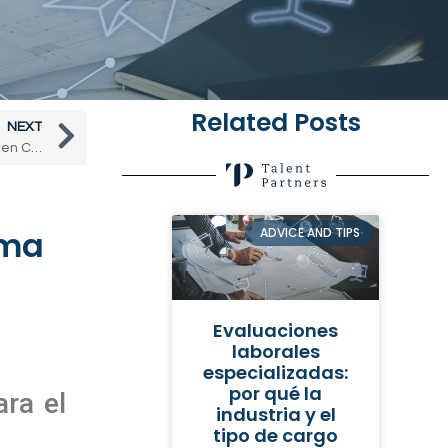
Related Posts
NEXT
Cómo los Head Hunters Impulsan el Desarrollo de Talento en Chile
rma
ADVICE AND TIPS
Evaluaciones
laborales
especializadas:
por qué la
ara el
industria y el
tipo de cargo