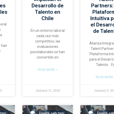
nes
Desarrollo de
Partners:
les
Talento en
Platafor
Chile
Intuitiva 
el Desarro
boral
s
de Talen
En un entorno laboral
as
cada vez más
s
competitivo, las
Alianza Integra
e han
evaluaciones
Talent Partner
n
psicolaborales se han
Plataforma Intu
convertido en
para el Desarro
Talento. E
READ MORE »
READ MORE 
25
January 13, 2025
January 9, 2
TIPS
ADVICE AND TIPS
ADVICE AND