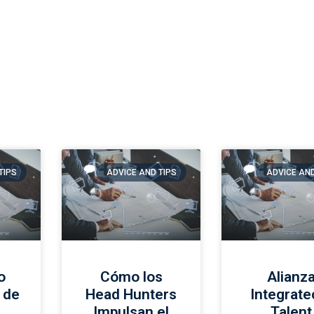
TIPS
ADVICE AND TIPS
ADVICE AND
o
Cómo los
Alianz
 de
Head Hunters
Integrate
Impulsan el
Talent