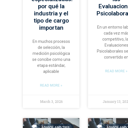
por qué la
Evaluacio
industria y el
Psicolabora
tipo de cargo
importan
En un entorno la
cada vez má
competitivo, l
En muchos procesos
Evaluacione
de selección, la
Psicolaborales s
medición psicológica
convertido e
se concibe como una
etapa estándar,
aplicable
READ MORE »
READ MORE »
March 3, 2026
January 13, 20
ADVICE AND TIPS
ADVICE AND 