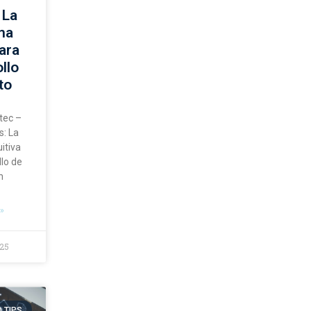
 La
ma
para
llo
to
tec –
s: La
itiva
llo de
n
»
025
 TIPS