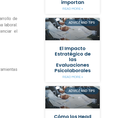
importan
READ MORE »
arrollo de
ADVICE AND TIPS
 laboral.
enciar el
El Impacto
Estratégico de
las
Evaluaciones
ramientas
Psicolaborales
READ MORE »
ADVICE AND TIPS
Cómo los Head