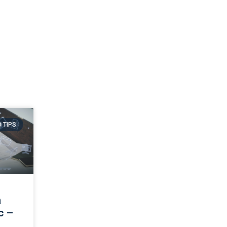
 TIPS
a
c –